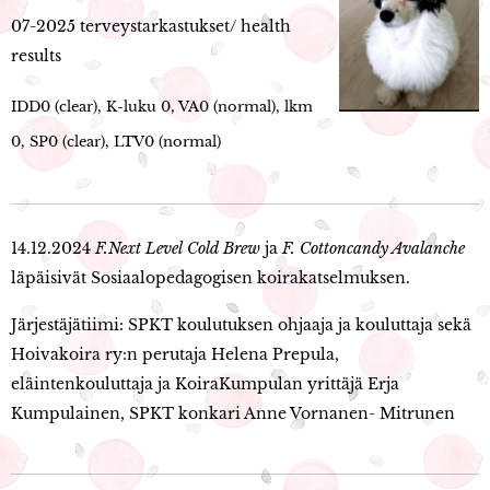
07-2025 terveystarkastukset/ health
results
IDD0 (clear), K-luku 0, VA0 (normal), lkm
0, SP0 (clear), LTV0 (normal)
14.12.2024
F.Next Level Cold Brew
ja
F. Cottoncandy Avalanche
läpäisivät Sosiaalopedagogisen koirakatselmuksen.
Järjestäjätiimi: SPKT koulutuksen ohjaaja ja kouluttaja sekä
Hoivakoira ry:n perutaja Helena Prepula,
eläintenkouluttaja ja KoiraKumpulan yrittäjä Erja
Kumpulainen, SPKT konkari Anne Vornanen- Mitrunen