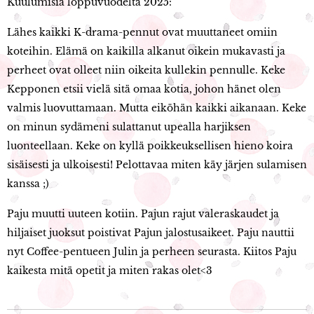
Kuulumisia loppuvuodelta 2025:
Lähes kaikki K-drama-pennut ovat muuttaneet omiin
koteihin. Elämä on kaikilla alkanut oikein mukavasti ja
perheet ovat olleet niin oikeita kullekin pennulle. Keke
Kepponen etsii vielä sitä omaa kotia, johon hänet olen
valmis luovuttamaan. Mutta eiköhän kaikki aikanaan. Keke
on minun sydämeni sulattanut upealla harjiksen
luonteellaan. Keke on kyllä poikkeuksellisen hieno koira
sisäisesti ja ulkoisesti! Pelottavaa miten käy järjen sulamisen
kanssa ;)
Paju muutti uuteen kotiin. Pajun rajut valeraskaudet ja
hiljaiset juoksut poistivat Pajun jalostusaikeet. Paju nauttii
nyt Coffee-pentueen Julin ja perheen seurasta. Kiitos Paju
kaikesta mitä opetit ja miten rakas olet<3