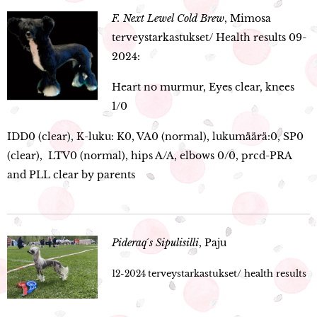
F. Next Lewel Cold Brew
, Mimosa
terveystarkastukset/ Health results 09-
2024:
Heart no murmur, Eyes clear, knees
1/0
IDD0 (clear), K-luku: K0, VA0 (normal), lukumäärä:0, SP0
(clear), LTV0 (normal),
hips A/A, elbows 0/0, prcd-PRA
and PLL clear by parents
Pideraq´s Sipulisilli
, Paju
terveystarkastukset/ health results
12-2024