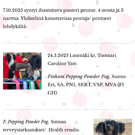
7.10.2025 syntyi ihastuttava puuteri pentue. 4 urosta ja 3
narttua. Yhdstelmä katsottavissa pentuja/ pentueet
lehdykältä.
24.5.2025 Luumäki kr, Tuomari
Caroline Yate.
Finhani
Popping Powder Fog
, Sumu:
Eri, SA, PN1, SERT, VSP, MVA (FI
CH)
F. Popping Powder
Fog,
Sumun
terveystarkastukset/ Health results: